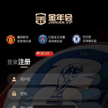
送
18
元
注册
登录