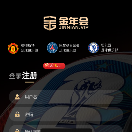
送
18
元
注册
登录